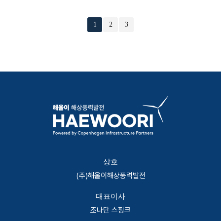
1
2
3
상호
(주)해울이해상풍력발전
대표이사
조나단 스핑크